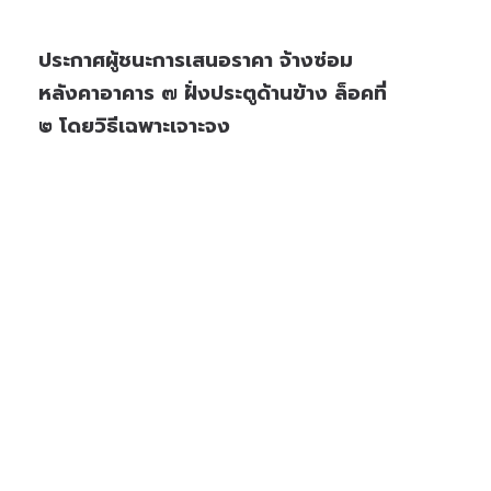
ประกาศผู้ชนะการเสนอราคา จ้างซ่อม
หลังคาอาคาร ๗ ฝั่งประตูด้านข้าง ล็อคที่
๒ โดยวิธีเฉพาะเจาะจง