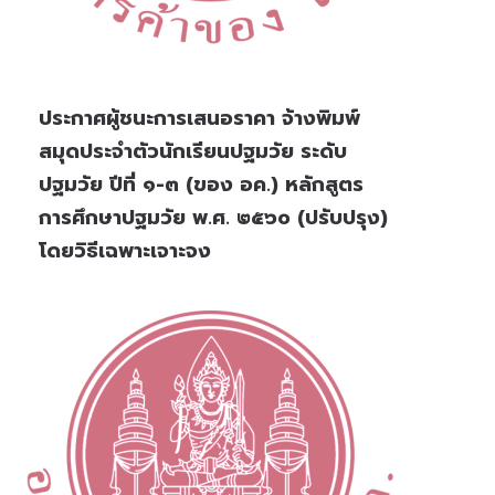
ประกาศผู้ชนะการเสนอราคา จ้างพิมพ์
สมุดประจำตัวนักเรียนปฐมวัย ระดับ
ปฐมวัย ปีที่ ๑-๓ (ของ อค.) หลักสูตร
การศึกษาปฐมวัย พ.ศ. ๒๕๖๐ (ปรับปรุง)
โดยวิธีเฉพาะเจาะจง