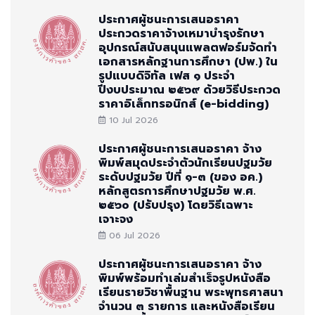
ประกาศผู้ชนะการเสนอราคา
ประกวดราคาจ้างเหมาบำรุงรักษา
อุปกรณ์สนับสนุนแพลตฟอร์มจัดทำ
เอกสารหลักฐานการศึกษา (ปพ.) ใน
รูปแบบดิจิทัล เฟส ๑ ประจำ
ปีงบประมาณ ๒๕๖๙ ด้วยวิธีประกวด
ราคาอิเล็กทรอนิกส์ (e-bidding)
10 Jul 2026
ประกาศผู้ชนะการเสนอราคา จ้าง
พิมพ์สมุดประจำตัวนักเรียนปฐมวัย
ระดับปฐมวัย ปีที่ ๑-๓ (ของ อค.)
หลักสูตรการศึกษาปฐมวัย พ.ศ.
๒๕๖๐ (ปรับปรุง) โดยวิธีเฉพาะ
เจาะจง
06 Jul 2026
ประกาศผู้ชนะการเสนอราคา จ้าง
พิมพ์พร้อมทำเล่มสำเร็จรูปหนังสือ
เรียนรายวิชาพื้นฐาน พระพุทธศาสนา
จำนวน ๓ รายการ และหนังสือเรียน