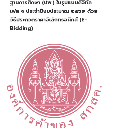
ฐานการศึกษา (ปพ.) ในรูปแบบดิจิทัล
เฟส ๑ ประจำปีงบประมาณ ๒๕๖๙ ด้วย
วิธีประกวดราคาอิเล็กทรอนิกส์ (e-
Bidding)