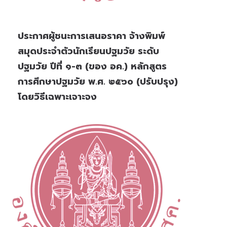
ประกาศผู้ชนะการเสนอราคา จ้างพิมพ์
สมุดประจำตัวนักเรียนปฐมวัย ระดับ
ปฐมวัย ปีที่ ๑-๓ (ของ อค.) หลักสูตร
การศึกษาปฐมวัย พ.ศ. ๒๕๖๐ (ปรับปรุง)
โดยวิธีเฉพาะเจาะจง